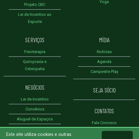
Yoga
Projeto CBC
Lei de Incentivo ao
Esporte
SERVIÇOS
MÍDIA
Fisioterapia
Notícias
Quiropraxia e
Agenda
Osteopatia
Campestre Play
NEGÓCIOS
SEJA SÓCIO
Lei de Incentivo
Convênios
CONTATOS
Aluguel de Espaços
Fale Conosco
Patrocínios
Achados e Perdidos
Este site utiliza cookies e outras