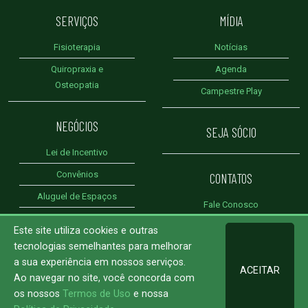
SERVIÇOS
MÍDIA
Fisioterapia
Notícias
Quiropraxia e
Agenda
Osteopatia
Campestre Play
NEGÓCIOS
SEJA SÓCIO
Lei de Incentivo
Convênios
CONTATOS
Aluguel de Espaços
Fale Conosco
Patrocínios
Achados e Perdidos
Este site utiliza cookies e outras
tecnologias semelhantes para melhorar
a sua experiência em nossos serviços.
ACEITAR
Ao navegar no site, você concorda com
os nossos
Termos de Uso
e nossa
© 2023