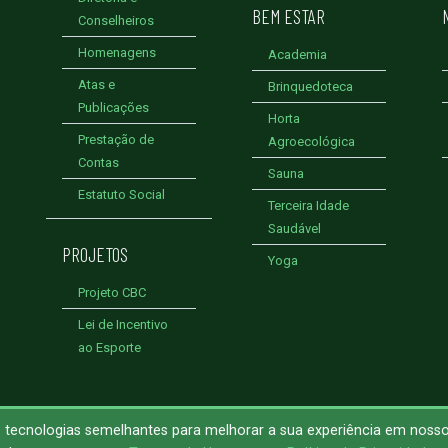
BEM ESTAR
Conselheiros
Homenagens
Academia
Atas e
Brinquedoteca
Publicações
Horta
Prestação de
Agroecológica
Contas
Sauna
Estatuto Social
Terceira Idade
Saudável
PROJETOS
Yoga
Projeto CBC
Lei de Incentivo
ao Esporte
ras tecnologias semelhantes para melhorar a sua experiência em nosso