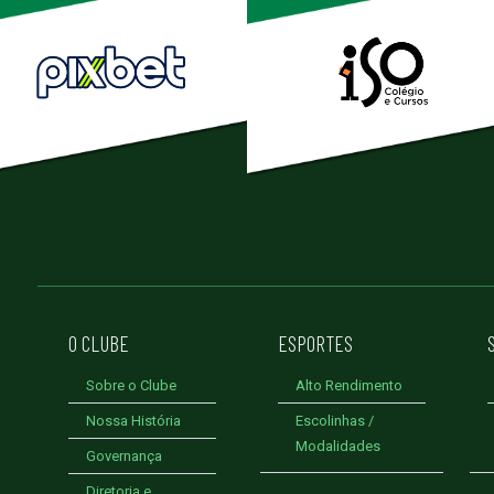
O CLUBE
ESPORTES
Sobre o Clube
Alto Rendimento
Nossa História
Escolinhas /
Modalidades
Governança
Diretoria e