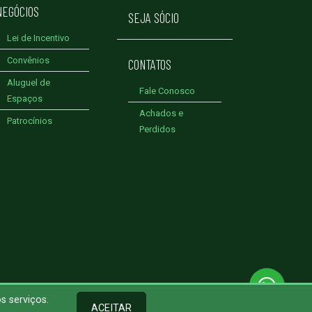
NEGÓCIOS
SEJA SÓCIO
Lei de Incentivo
Convênios
CONTATOS
Aluguel de
Fale Conosco
Espaços
Achados e
Patrocínios
Perdidos
s serviços.
ACEITAR
Termos de Uso
•
Política de Privacidade