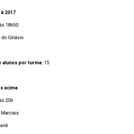
 à 2017
 às 18h50
 do Ginásio
 alunos por turma:
15
s acima
 às 20h
 Marciais
Renê