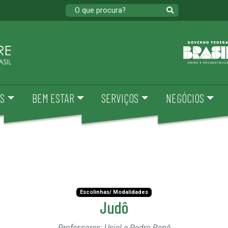
S
BEM ESTAR
SERVIÇOS
NEGÓCIOS
Escolinhas/ Modalidades
Judô
Professores: Usiel e Pedro Renê